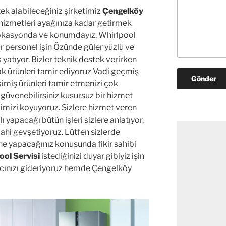
ek alabileceğiniz şirketimiz
Çengelköy
 hizmetleri ayağınıza kadar getirmek
r lokasyonda ve konumdayız. Whirlpool
ir personel işin Özünde güler yüzlü ve
 yatıyor. Bizler teknik destek verirken
cak ürünleri tamir ediyoruz Vadi geçmiş
imiş ürünleri tamir etmenizi çok
güvenebilirsiniz kusursuz bir hizmet
dimizi koyuyoruz. Sizlere hizmet veren
yapacağı bütün işleri sizlere anlatıyor.
dahi gevşetiyoruz. Lütfen sizlerde
ne yapacağınız konusunda fikir sahibi
ol Servisi
istediğinizi duyar gibiyiz işin
acınızı gideriyoruz hemde Çengelköy