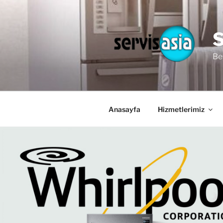
İçeriğe
geç
Be
Anasayfa
Hizmetlerimiz