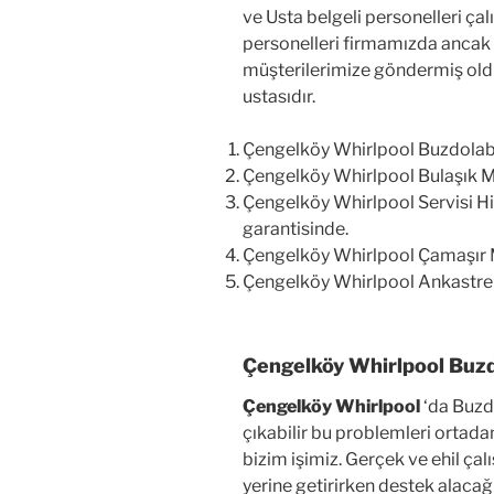
ve Usta belgeli personelleri çal
personelleri firmamızda ancak st
müşterilerimize göndermiş oldu
ustasıdır.
Çengelköy Whirlpool Buzdolab
Çengelköy Whirlpool Bulaşık M
Çengelköy Whirlpool Servisi H
garantisinde.
Çengelköy Whirlpool Çamaşır M
Çengelköy Whirlpool Ankastre 
Çengelköy Whirlpool Buzd
Çengelköy Whirlpool
‘da Buzd
çıkabilir bu problemleri ortad
bizim işimiz. Gerçek ve ehil çal
yerine getirirken destek alacağ