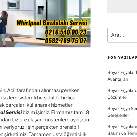
Ara:
SON YAZILA
Beyaz Eşyalar 
Avantajları
in. Acil tarafından alınması gereken
Beyaz Eşyalarda
Çözümleri
sizlere sistemli bir şekilde hızlıca
ek parçaları kullanarak hizmetler
Beyaz Eşya Ser
l Servisi
bizim işimiz. Firmamız tam 18
Gerekenler
afından bizlere ulaşan müşterilere aynı gün
Beyaz Eşyaları
 veriyoruz. İşin gerçekten prensipli
Bakım ve Temi
en şirketimiz. Tamamen Usta öğreticilik