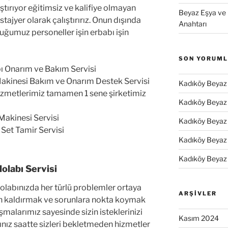
ıştırıyor eğitimsiz ve kalifiye olmayan
Beyaz Eşya ve 
ajyer olarak çalıştırırız. Onun dışında
Anahtarı
ğumuz personeller işin erbabı işin
SON YORUM
ı Onarım ve Bakım Servisi
akinesi Bakım ve Onarım Destek Servisi
Kadıköy Beyaz 
izmetlerimiz tamamen 1 sene şirketimiz
Kadıköy Beyaz 
akinesi Servisi
Kadıköy Beyaz 
Set Tamir Servisi
Kadıköy Beyaz 
Kadıköy Beyaz 
olabı Servisi
olabınızda her türlü problemler ortaya
ARŞIVLER
an kaldırmak ve sorunlara nokta koymak
ışmalarımız sayesinde sizin isteklerinizi
Kasım 2024
ınız saatte sizleri bekletmeden hizmetler