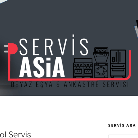
SERVIS ARA
l Servisi
Ara: