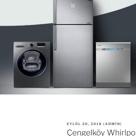
YAYIM
EYLÜL 20, 2018
(
ADMIN
)
TARIHI
Çengelköy Whirlpoo