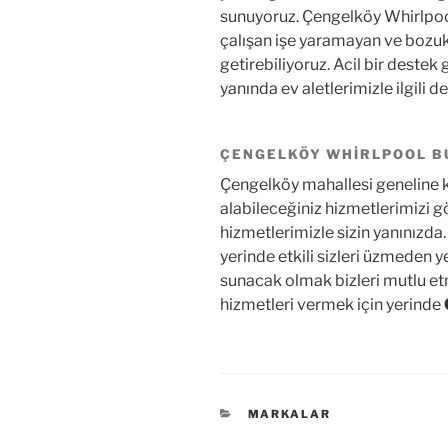
sunuyoruz. Çengelköy Whirlpool
çalışan işe yaramayan ve bozuk 
getirebiliyoruz. Acil bir destek
yanında ev aletlerimizle ilgili
ÇENGELKÖY WHIRLPOOL BU
Çengelköy mahallesi geneline k
alabileceğiniz hizmetlerimizi 
hizmetlerimizle sizin yanınızda
yerinde etkili sizleri üzmeden y
sunacak olmak bizleri mutlu e
hizmetleri vermek için yerinde
KATEGORILER
MARKALAR