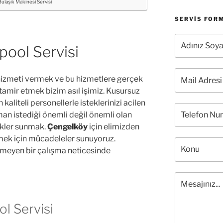
ulaşık Makinesi Servisi
SERVIS FOR
pool Servisi
izmeti vermek ve bu hizmetlere gerçek
 tamir etmek bizim asıl işimiz. Kusursuz
n kaliteli personellerle isteklerinizi acilen
man istediği önemli değil önemli olan
ekler sunmak.
Çengelköy
için elimizden
rmek için mücadeleler sunuyoruz.
emeyen bir çalışma neticesinde
l Servisi