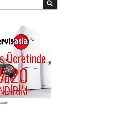
Ara
irimli