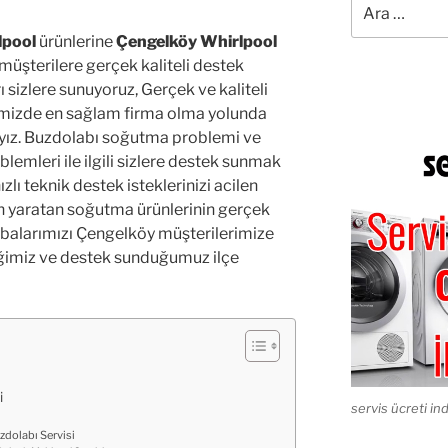
lpool
ürünlerine
Çengelköy Whirlpool
 müşterilere gerçek kaliteli destek
 sizlere sunuyoruz, Gerçek ve kaliteli
timizde en sağlam firma olma yolunda
ayız. Buzdolabı soğutma problemi ve
lemleri ile ilgili sizlere destek sunmak
zlı teknik destek isteklerinizi acilen
n yaratan soğutma ürünlerinin gerçek
çabalarımızı Çengelköy müşterilerimize
ğimiz ve destek sunduğumuz ilçe
i
servis ücreti ind
dolabı Servisi