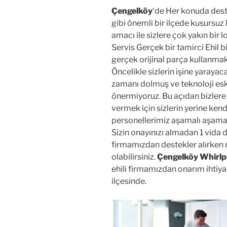
Çengelköy
‘de Her konuda dest
gibi önemli bir ilçede kusursuz
amacı ile sizlere çok yakın bi
Servis Gerçek bir tamirci Ehil b
gerçek orijinal parça kullanmak
Öncelikle sizlerin işine yaraya
zamanı dolmuş ve teknoloji esk
önermiyoruz. Bu açıdan bizlere 
vermek için sizlerin yerine ken
personellerimiz aşamalı aşamalı 
Sizin onayınızı almadan 1 vida 
firmamızdan destekler alırken 
olabilirsiniz.
Çengelköy Whirlpo
ehili firmamızdan onarım ihtiy
ilçesinde.