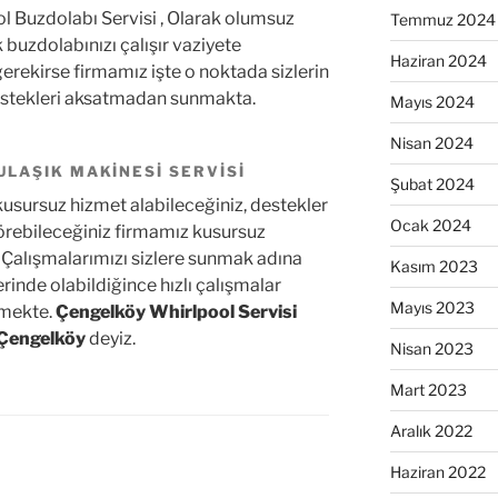
 Buzdolabı Servisi , Olarak olumsuz
Temmuz 2024
buzdolabınızı çalışır vaziyete
Haziran 2024
 gerekirse firmamız işte o noktada sizlerin
 destekleri aksatmadan sunmakta.
Mayıs 2024
Nisan 2024
LAŞIK MAKINESI SERVISI
Şubat 2024
usursuz hizmet alabileceğiniz, destekler
Ocak 2024
görebileceğiniz firmamız kusursuz
. Çalışmalarımızı sizlere sunmak adına
Kasım 2023
erinde olabildiğince hızlı çalışmalar
Mayıs 2023
tmekte.
Çengelköy Whirlpool Servisi
Çengelköy
deyiz.
Nisan 2023
Mart 2023
Aralık 2022
Haziran 2022