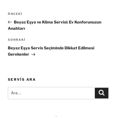
Yazı
Önceki
ÖNCEKI
gezinmesi
Yazı
Beyaz Eşya ve Klima Servisi: Ev Konforunuzun
Anahtarı
Sonraki
SONRAKI
Yazı
Beyaz Eşya Servis Seçiminde Dikkat Edilmesi
Gerekenler
SERVIS ARA
Ara:
Ara