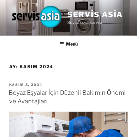
İçeriğe
geç
SERVIS ASIA
Beyaz Eşya Servisi
Menü
AY:
KASIM 2024
YAYIM
KASIM 3, 2024
TARIHI
Beyaz Eşyalar İçin Düzenli Bakımın Önemi
ve Avantajları