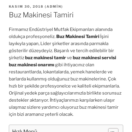
YAYIM
KASIM 30, 2018
(
ADMIN
)
TARIHI
Buz Makinesi Tamiri
Firmamız Endüstriyel Mutfak Ekipmanları alanında
oldukça profesyoneliz.
Buz Makinesi Tamiri
İşini
layıkıyla yapan, Lider şirketler arasında parmakla
gösterilir düzeydeyiz. Başarılı ve tercih edilebilir bir
şirketiz
buz makinesi tamir
ve
buz makinesi servisi
buz makinesi onarımı
gibi ihtiyacınız olan
restaurantlarda, lokantalarda, yemek hanelerde ve
barlarda kullanmış olduğunuz buz makinelerine. Çok
hızlı bir şekilde profesyonelce ve kaliteli ekipmanlarla.
Orijinal yedek parça sağlayıcılarımızla birlikte sorunsuz
destekler aktarıyor. İhtiyaçlarımızı karşılarken ulaşır
ulaşmaz sizlere yardımcı oluyoruz buz makinesi tamir
için bizi aramanız yeterli olacak.
Hızlı Menü