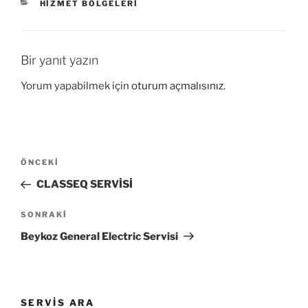
KATEGORILER
HIZMET BÖLGELERI
Bir yanıt yazın
Yorum yapabilmek için
oturum açmalısınız
.
Yazı
Önceki
ÖNCEKI
gezinmesi
Yazı
CLASSEQ SERVİSİ
Sonraki
SONRAKI
Yazı
Beykoz General Electric Servisi
SERVIS ARA