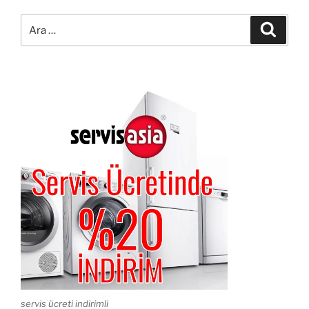
Ara:
Ara
servis ücreti indirimli