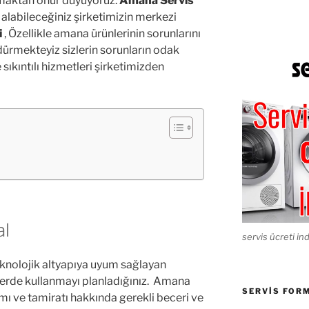
nmaktan onur duyuyoruz.
Amana Servis
i alabileceğiniz şirketimizin merkezi
i
, Özellikle amana ürünlerinin sorunlarını
ürmekteyiz sizlerin sorunların odak
sıkıntılı hizmetleri şirketimizden
al
servis ücreti ind
eknolojik altyapıya uyum sağlayan
nlerde kullanmayı planladığınız. Amana
SERVIS FOR
ımı ve tamiratı hakkında gerekli beceri ve