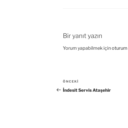
Bir yanıt yazın
Yorum yapabilmek için
oturum 
Yazı
Önceki
ÖNCEKI
gezinmesi
Yazı
İndesit Servis Ataşehir