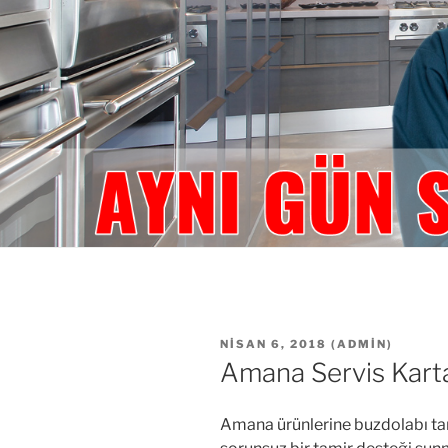
YAYIM
NISAN 6, 2018
(
ADMIN
)
TARIHI
Amana Servis Kart
Amana ürünlerine buzdolabı tam