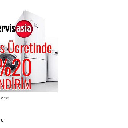
irimli
MU