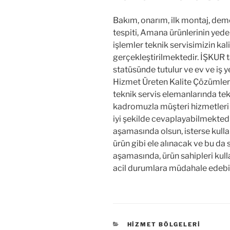
Bakım, onarım, ilk montaj, demo
tespiti, Amana ürünlerinin yede
işlemler teknik servisimizin kal
gerçekleştirilmektedir. İŞKUR t
statüsünde tutulur ve ev ve iş 
Hizmet Üreten Kalite Çözümler
teknik servis elemanlarında tekn
kadromuzla müşteri hizmetleri 
iyi şekilde cevaplayabilmektedi
aşamasında olsun, isterse kulla
ürün gibi ele alınacak ve bu da 
aşamasında, ürün sahipleri kulla
acil durumlara müdahale edebilec
KATEGORILER
HIZMET BÖLGELERI