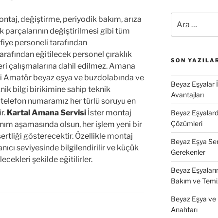
Ara:
ntaj, değiştirme, periyodik bakım, arıza
k parçalarının değiştirilmesi gibi tüm
ifiye personeli tarafından
arafından eğitilecek personel çıraklık
SON YAZILA
yeri çalışmalarına dahil edilmez. Amana
i Amatör beyaz eşya ve buzdolabında ve
Beyaz Eşyalar 
ik bilgi birikimine sahip teknik
Avantajları
telefon numaramız her türlü soruyu en
r.
Kartal Amana Servisi
İster montaj
Beyaz Eşyalarda
Çözümleri
nım aşamasında olsun, her işlem yeni bir
sertliği gösterecektir. Özellikle montaj
Beyaz Eşya Ser
nıcı seviyesinde bilgilendirilir ve küçük
Gerekenler
ekleri şekilde eğitilirler.
Beyaz Eşyaları
Bakım ve Temi
Beyaz Eşya ve 
Anahtarı