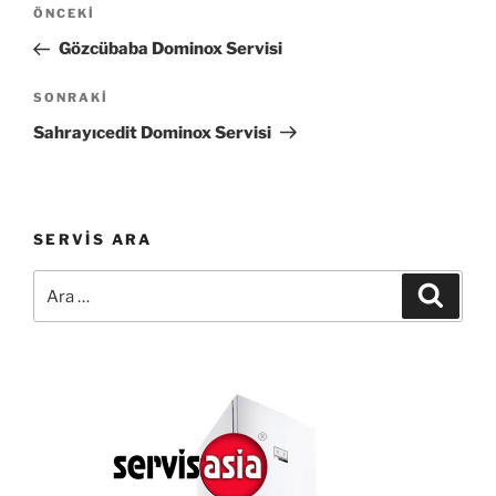
Yazı
Önceki
ÖNCEKI
gezinmesi
Yazı
Gözcübaba Dominox Servisi
Sonraki
SONRAKI
Yazı
Sahrayıcedit Dominox Servisi
SERVIS ARA
Ara:
Ara