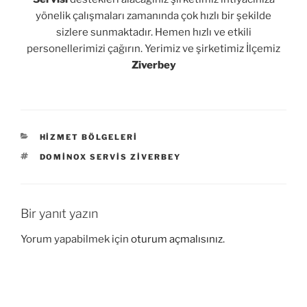
yönelik çalışmaları zamanında çok hızlı bir şekilde
sizlere sunmaktadır. Hemen hızlı ve etkili
personellerimizi çağırın. Yerimiz ve şirketimiz İlçemiz
Ziverbey
KATEGORILER
HIZMET BÖLGELERI
ETIKETLER
DOMINOX SERVIS ZIVERBEY
Bir yanıt yazın
Yorum yapabilmek için
oturum açmalısınız
.