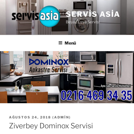
İçeriğe
geç
SERVIS ASIA
Beyaz Eşya Servisi
Menü
YAYIM
AĞUSTOS 24, 2018
(
ADMIN
)
TARIHI
Ziverbey Dominox Servisi