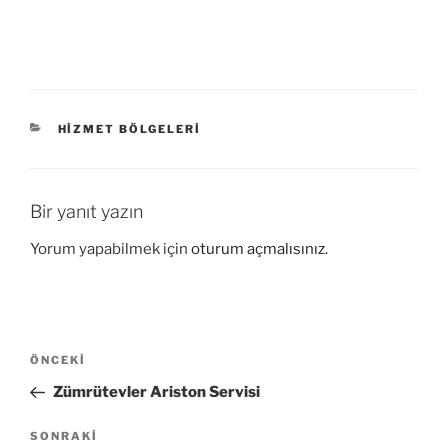
KATEGORILER
HIZMET BÖLGELERI
Bir yanıt yazın
Yorum yapabilmek için
oturum açmalısınız
.
Yazı
Önceki
ÖNCEKI
gezinmesi
Yazı
Zümrütevler Ariston Servisi
Sonraki
SONRAKI