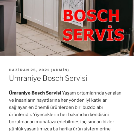
YAYIM
HAZIRAN 25, 2021
(
ADMIN
)
TARIHI
Ümraniye Bosch Servisi
Ümraniye Bosch Servisi
Yaşam ortamlarında yer alan
ve insanların hayatlarına her yönden iyi katkılar
sağlayan en önemli ürünlerden biri buzdolabı
ürünleridir. Yiyeceklerin her bakımdan kendisini
bozulmadan muhafaza edebilmesi açısından bizler
günlük yaşantımızda bu harika ürün sistemlerine