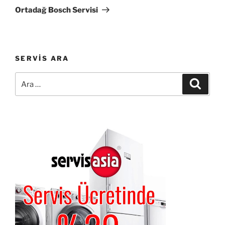
Yazı
Ortadağ Bosch Servisi
SERVIS ARA
Ara:
Ara