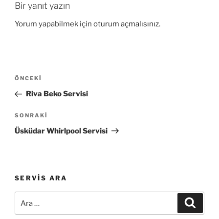
Bir yanıt yazın
Yorum yapabilmek için
oturum açmalısınız
.
Yazı
Önceki
ÖNCEKI
gezinmesi
Yazı
Riva Beko Servisi
Sonraki
SONRAKI
Yazı
Üsküdar Whirlpool Servisi
SERVIS ARA
Ara:
Ara