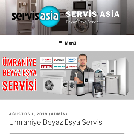
İçeriğe
geç
SERVIS ASIA
Beyaz Eşya Servisi
Menü
YAYIM
AĞUSTOS 1, 2018
(
ADMIN
)
TARIHI
Ümraniye Beyaz Eşya Servisi