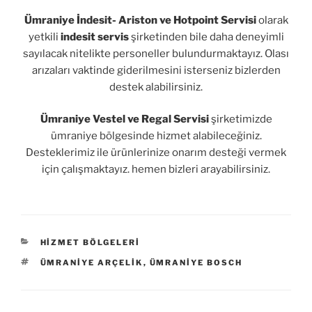
Ümraniye İndesit- Ariston ve Hotpoint Servisi
olarak
yetkili
indesit servis
şirketinden bile daha deneyimli
sayılacak nitelikte personeller bulundurmaktayız. Olası
arızaları vaktinde giderilmesini isterseniz bizlerden
destek alabilirsiniz.
Ümraniye Vestel ve Regal Servisi
şirketimizde
ümraniye bölgesinde hizmet alabileceğiniz.
Desteklerimiz ile ürünlerinize onarım desteği vermek
için çalışmaktayız. hemen bizleri arayabilirsiniz.
KATEGORILER
HIZMET BÖLGELERI
ETIKETLER
ÜMRANIYE ARÇELIK
,
ÜMRANIYE BOSCH