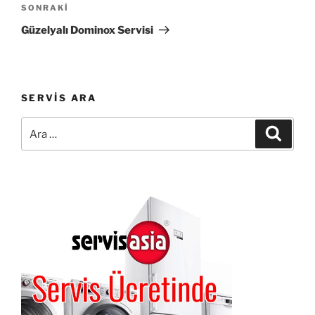
Sonraki
SONRAKI
Yazı
Güzelyalı Dominox Servisi
SERVIS ARA
Ara:
Ara