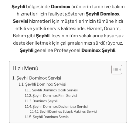
Şeyhli
bölgesinde
Dominox
ürünlerin tamiri ve bakım
hizmetleri için faaliyet gösteren
Şeyhli Dominox
Servisi
hizmetleri için müşterilerimizin tümüne hızlı
etkili ve yetkili servis kalitesinde. Hizmet, Onarım,
Bakım gibi
Şeyhli
ilçesinin tüm sokaklarına kusursuz
destekler iletmek için çalışmalarımızı sürdürüyoruz.
Şeyhli
geneline Profesyonel
Dominox Şeyhli
.
Hızlı Menü
Şeyhli Dominox Servisi
Şeyhli Dominox Servisi
Şeyhli Dominox Ocak Servisi
Şeyhli Dominox Fırın Servisi
Dominox Şeyhli
Şeyhli Dominox Davlumbaz Servisi
Şeyhli Dominox Bulaşık Makinesi Servisi
Şeyhli Dominox Servis