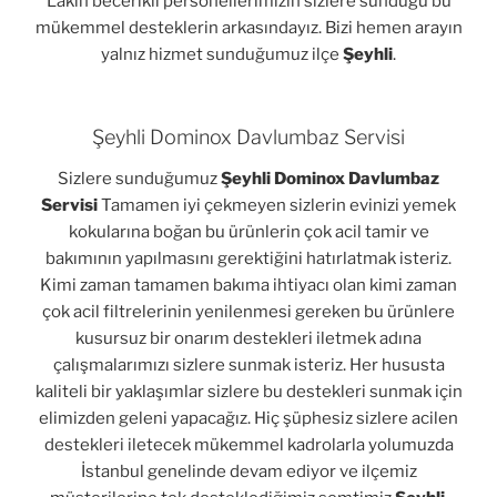
Lakin becerikli personellerimizin sizlere sunduğu bu
mükemmel desteklerin arkasındayız. Bizi hemen arayın
yalnız hizmet sunduğumuz ilçe
Şeyhli
.
Şeyhli Dominox Davlumbaz Servisi
Sizlere sunduğumuz
Şeyhli Dominox Davlumbaz
Servisi
Tamamen iyi çekmeyen sizlerin evinizi yemek
kokularına boğan bu ürünlerin çok acil tamir ve
bakımının yapılmasını gerektiğini hatırlatmak isteriz.
Kimi zaman tamamen bakıma ihtiyacı olan kimi zaman
çok acil filtrelerinin yenilenmesi gereken bu ürünlere
kusursuz bir onarım destekleri iletmek adına
çalışmalarımızı sizlere sunmak isteriz. Her hususta
kaliteli bir yaklaşımlar sizlere bu destekleri sunmak için
elimizden geleni yapacağız. Hiç şüphesiz sizlere acilen
destekleri iletecek mükemmel kadrolarla yolumuzda
İstanbul genelinde devam ediyor ve ilçemiz