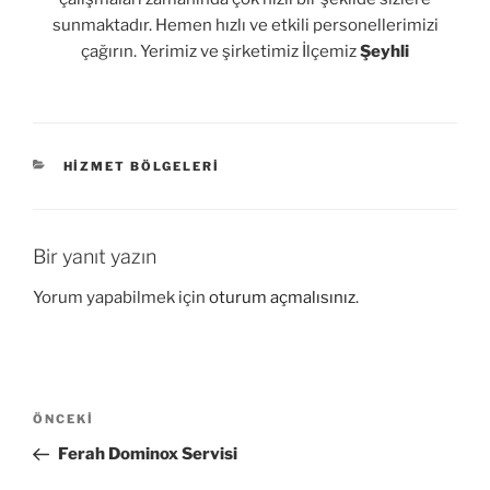
sunmaktadır. Hemen hızlı ve etkili personellerimizi
çağırın. Yerimiz ve şirketimiz İlçemiz
Şeyhli
KATEGORILER
HIZMET BÖLGELERI
Bir yanıt yazın
Yorum yapabilmek için
oturum açmalısınız
.
Yazı
Önceki
ÖNCEKI
gezinmesi
Yazı
Ferah Dominox Servisi