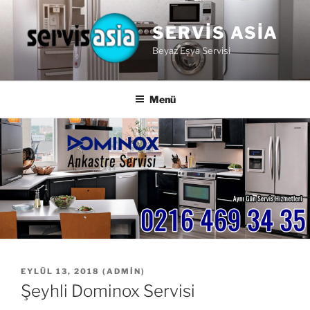
İçeriğe
geç
SERVIS ASIA
Beyaz Eşya Servisi
Menü
YAYIM
EYLÜL 13, 2018
(
ADMIN
)
TARIHI
Şeyhli Dominox Servisi