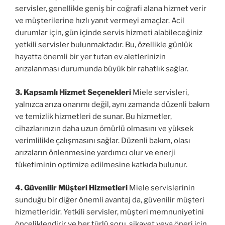
servisler, genellikle geniş bir coğrafi alana hizmet verir
ve müşterilerine hızlı yanıt vermeyi amaçlar. Acil
durumlar için, gün içinde servis hizmeti alabileceğiniz
yetkili servisler bulunmaktadır. Bu, özellikle günlük
hayatta önemli bir yer tutan ev aletlerinizin
arızalanması durumunda büyük bir rahatlık sağlar.
3. Kapsamlı Hizmet Seçenekleri
Miele servisleri,
yalnızca arıza onarımı değil, aynı zamanda düzenli bakım
ve temizlik hizmetleri de sunar. Bu hizmetler,
cihazlarınızın daha uzun ömürlü olmasını ve yüksek
verimlilikle çalışmasını sağlar. Düzenli bakım, olası
arızaların önlenmesine yardımcı olur ve enerji
tüketiminin optimize edilmesine katkıda bulunur.
4. Güvenilir Müşteri Hizmetleri
Miele servislerinin
sunduğu bir diğer önemli avantaj da, güvenilir müşteri
hizmetleridir. Yetkili servisler, müşteri memnuniyetini
önceliklendirir ve her türlü soru, şikayet veya öneri için