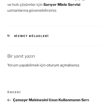
ve hızlı çözümler için
Sarıyer Miele Servisi
uzmanlarına güvenebilirsiniz.
KATEGORILER
HIZMET BÖLGELERI
Bir yanıt yazın
Yorum yapabilmek için
oturum açmalısınız
.
Yazı
Önceki
ÖNCEKI
gezinmesi
Yazı
Çamaşır Makinesini Uzun Kullanmanın Sırrı