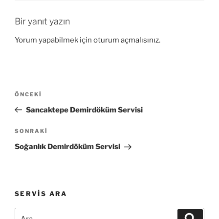
Bir yanıt yazın
Yorum yapabilmek için
oturum açmalısınız
.
Yazı
Önceki
ÖNCEKI
gezinmesi
Yazı
Sancaktepe Demirdöküm Servisi
Sonraki
SONRAKI
Yazı
Soğanlık Demirdöküm Servisi
SERVIS ARA
Ara:
Ara