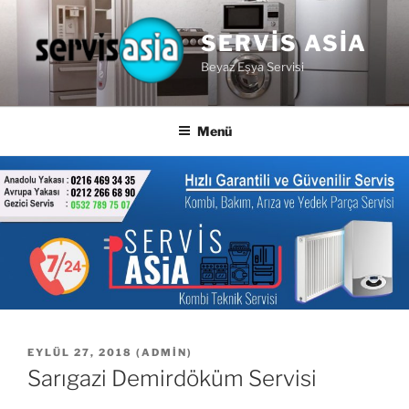
İçeriğe
geç
SERVIS ASIA
Beyaz Eşya Servisi
Menü
YAYIM
EYLÜL 27, 2018
(
ADMIN
)
TARIHI
Sarıgazi Demirdöküm Servisi