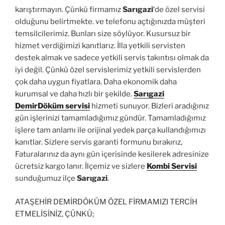
karıştırmayın. Çünkü firmamız
Sarıgazi
‘de özel servisi
olduğunu belirtmekte. ve telefonu açtığınızda müşteri
temsilcilerimiz. Bunları size söylüyor. Kusursuz bir
hizmet verdiğimizi kanıtlarız. İlla yetkili servisten
destek almak ve sadece yetkili servis takıntısı olmak da
iyi değil. Çünkü özel servislerimiz yetkili servislerden
çok daha uygun fiyatlara. Daha ekonomik daha
kurumsal ve daha hızlı bir şekilde.
Sarıgazi
DemirDöküm servisi
hizmeti sunuyor. Bizleri aradığınız
gün işlerinizi tamamladığımız gündür. Tamamladığımız
işlere tam anlamı ile orijinal yedek parça kullandığımızı
kanıtlar. Sizlere servis garanti formunu bırakırız,
Faturalarınız da aynı gün içerisinde kesilerek adresinize
ücretsiz kargo lanır. İlçemiz ve sizlere
Kombi Servisi
sunduğumuz ilçe
Sarıgazi
.
ATAŞEHİR DEMİRDÖKÜM ÖZEL FİRMAMIZI TERCİH
ETMELİSİNİZ, ÇÜNKÜ;