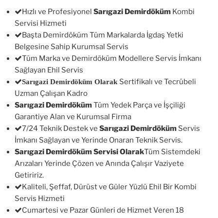
Hızlı ve Profesiyonel
Sarıgazi Demirdöküm
Kombi
Servisi Hizmeti
Başta Demirdöküm Tüm Markalarda İgdaş Yetki
Belgesine Sahip Kurumsal Servis
Tüm Marka ve Demirdöküm Modellere Servis İmkanı
Sağlayan Ehil Servis
Sertifikalı ve Tecrübeli
Sarıgazi Demirdöküm Olarak
Uzman Çalışan Kadro
Sarıgazi Demirdöküm
Tüm Yedek Parça ve İşçiliği
Garantiye Alan ve Kurumsal Firma
7/24 Teknik Destek ve
Sarıgazi Demirdöküm
Servis
İmkanı Sağlayan ve Yerinde Onaran Teknik Servis.
Sarıgazi Demirdöküm Servisi Olarak
Tüm Sistemdeki
Arızaları Yerinde Çözen ve Anında Çalışır Vaziyete
Getiririz.
Kaliteli, Şeffaf, Dürüst ve Güler Yüzlü Ehil Bir Kombi
Servis Hizmeti
Cumartesi ve Pazar Günleri de Hizmet Veren 18