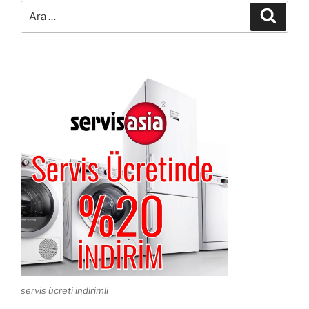
Ara:
Ara
servis ücreti indirimli