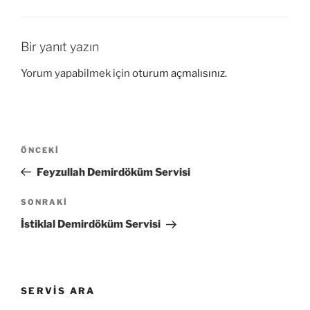
Bir yanıt yazın
Yorum yapabilmek için
oturum açmalısınız
.
Yazı
Önceki
ÖNCEKI
gezinmesi
Yazı
Feyzullah Demirdöküm Servisi
Sonraki
SONRAKI
Yazı
İstiklal Demirdöküm Servisi
SERVIS ARA