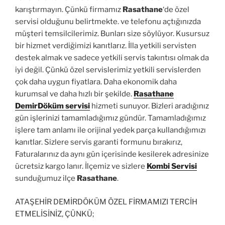
karıştırmayın. Çünkü firmamız
Rasathane
‘de özel
servisi olduğunu belirtmekte. ve telefonu açtığınızda
müşteri temsilcilerimiz. Bunları size söylüyor. Kusursuz
bir hizmet verdiğimizi kanıtlarız. İlla yetkili servisten
destek almak ve sadece yetkili servis takıntısı olmak da
iyi değil. Çünkü özel servislerimiz yetkili servislerden
çok daha uygun fiyatlara. Daha ekonomik daha
kurumsal ve daha hızlı bir şekilde.
Rasathane
DemirDöküm servisi
hizmeti sunuyor. Bizleri aradığınız
gün işlerinizi tamamladığımız gündür. Tamamladığımız
işlere tam anlamı ile orijinal yedek parça kullandığımızı
kanıtlar. Sizlere servis garanti formunu bırakırız,
Faturalarınız da aynı gün içerisinde kesilerek adresinize
ücretsiz kargo lanır. İlçemiz ve sizlere
Kombi Servisi
sunduğumuz ilçe
Rasathane
.
ATAŞEHİR DEMİRDÖKÜM ÖZEL FİRMAMIZI TERCİH
ETMELİSİNİZ, ÇÜNKÜ;