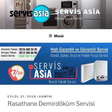
İçeriğe
geç
SERVIS ASIA
Beyaz Eşya Servisi
Menü
YAYIM
EYLÜL 27, 2018
(
ADMIN
)
TARIHI
Rasathane Demirdöküm Servisi