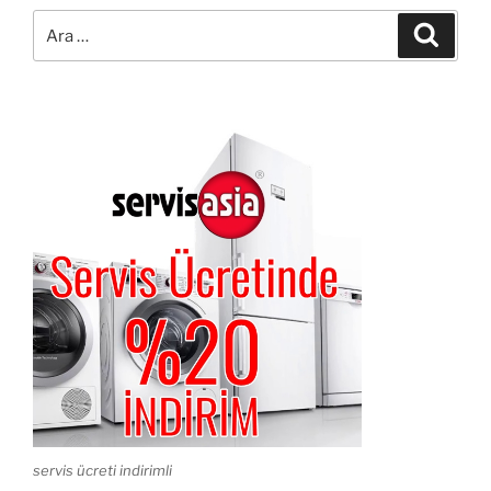
Ara:
Ara
servis ücreti indirimli