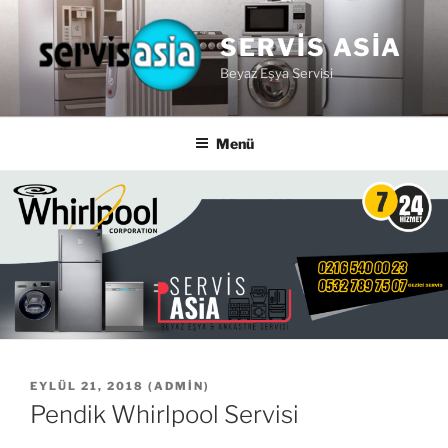
İçeriğe
geç
SERVIS ASIA
Beyaz Eşya Servisi
Menü
YAYIM
EYLÜL 21, 2018
(
ADMIN
)
TARIHI
Pendik Whirlpool Servisi