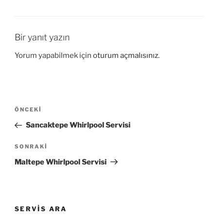
Bir yanıt yazın
Yorum yapabilmek için
oturum açmalısınız
.
Yazı
Önceki
ÖNCEKI
gezinmesi
Yazı
Sancaktepe Whirlpool Servisi
Sonraki
SONRAKI
Yazı
Maltepe Whirlpool Servisi
SERVIS ARA