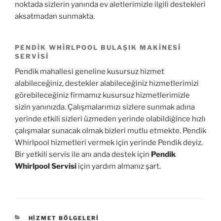
noktada sizlerin yanında ev aletlerimizle ilgili destekleri
aksatmadan sunmakta.
PENDIK WHIRLPOOL BULAŞIK MAKINESI
SERVISI
Pendik mahallesi geneline kusursuz hizmet
alabileceğiniz, destekler alabileceğiniz hizmetlerimizi
görebileceğiniz firmamız kusursuz hizmetlerimizle
sizin yanınızda. Çalışmalarımızı sizlere sunmak adına
yerinde etkili sizleri üzmeden yerinde olabildiğince hızlı
çalışmalar sunacak olmak bizleri mutlu etmekte. Pendik
Whirlpool hizmetleri vermek için yerinde Pendik deyiz.
Bir yetkili servis ile anı anda destek için
Pendik
Whirlpool Servisi
için yardım almanız şart.
KATEGORILER
HIZMET BÖLGELERI