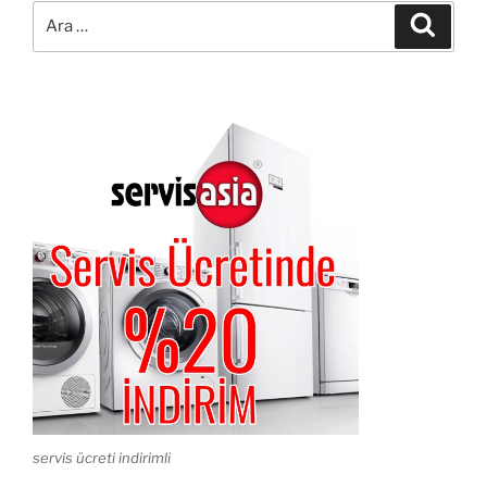
Ara:
Ara
servis ücreti indirimli