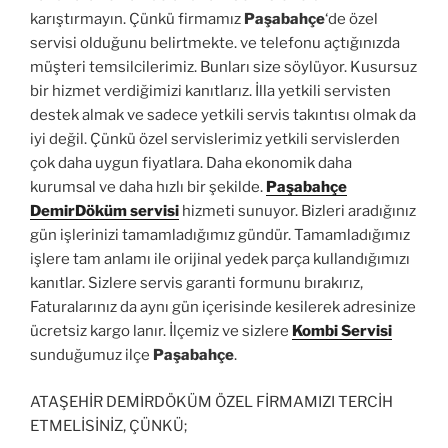
karıştırmayın. Çünkü firmamız
Paşabahçe
‘de özel
servisi olduğunu belirtmekte. ve telefonu açtığınızda
müşteri temsilcilerimiz. Bunları size söylüyor. Kusursuz
bir hizmet verdiğimizi kanıtlarız. İlla yetkili servisten
destek almak ve sadece yetkili servis takıntısı olmak da
iyi değil. Çünkü özel servislerimiz yetkili servislerden
çok daha uygun fiyatlara. Daha ekonomik daha
kurumsal ve daha hızlı bir şekilde.
Paşabahçe
DemirDöküm servisi
hizmeti sunuyor. Bizleri aradığınız
gün işlerinizi tamamladığımız gündür. Tamamladığımız
işlere tam anlamı ile orijinal yedek parça kullandığımızı
kanıtlar. Sizlere servis garanti formunu bırakırız,
Faturalarınız da aynı gün içerisinde kesilerek adresinize
ücretsiz kargo lanır. İlçemiz ve sizlere
Kombi Servisi
sunduğumuz ilçe
Paşabahçe
.
ATAŞEHİR DEMİRDÖKÜM ÖZEL FİRMAMIZI TERCİH
ETMELİSİNİZ, ÇÜNKÜ;