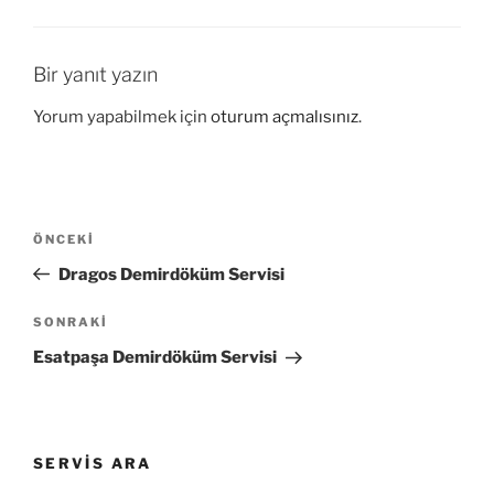
Bir yanıt yazın
Yorum yapabilmek için
oturum açmalısınız
.
Yazı
Önceki
ÖNCEKI
gezinmesi
Yazı
Dragos Demirdöküm Servisi
Sonraki
SONRAKI
Yazı
Esatpaşa Demirdöküm Servisi
SERVIS ARA