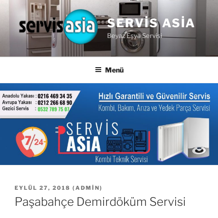
İçeriğe
geç
SERVIS ASIA
Beyaz Eşya Servisi
Menü
YAYIM
EYLÜL 27, 2018
(
ADMIN
)
TARIHI
Paşabahçe Demirdöküm Servisi