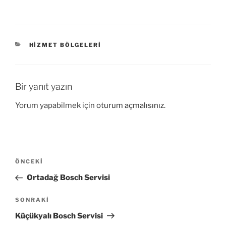
KATEGORILER
HIZMET BÖLGELERI
Bir yanıt yazın
Yorum yapabilmek için
oturum açmalısınız
.
Yazı
Önceki
ÖNCEKI
gezinmesi
Yazı
Ortadağ Bosch Servisi
Sonraki
SONRAKI
Yazı
Küçükyalı Bosch Servisi