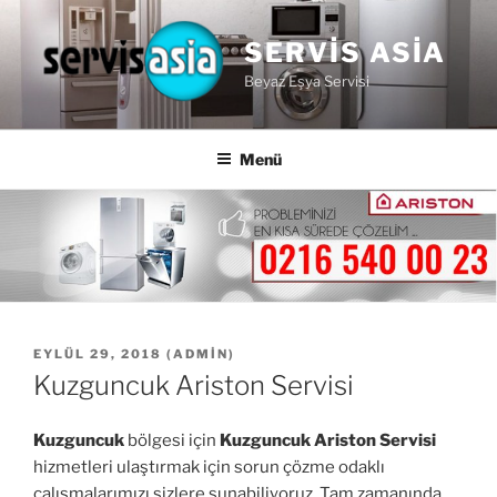
İçeriğe
geç
SERVIS ASIA
Beyaz Eşya Servisi
Menü
YAYIM
EYLÜL 29, 2018
(
ADMIN
)
TARIHI
Kuzguncuk Ariston Servisi
Kuzguncuk
bölgesi için
Kuzguncuk Ariston Servisi
hizmetleri ulaştırmak için sorun çözme odaklı
çalışmalarımızı sizlere sunabiliyoruz. Tam zamanında