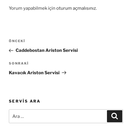
Yorum yapabilmek için
oturum açmalısınız
.
Yazı
Önceki
ÖNCEKI
gezinmesi
Yazı
Caddebostan Ariston Servisi
Sonraki
SONRAKI
Yazı
Kavacık Ariston Servisi
SERVIS ARA
Ara:
Ara