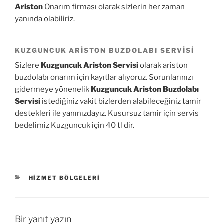
Ariston
Onarım firması olarak sizlerin her zaman
yanında olabiliriz.
KUZGUNCUK ARISTON BUZDOLABI SERVISI
Sizlere
Kuzguncuk Ariston Servisi
olarak ariston
buzdolabı onarım için kayıtlar alıyoruz. Sorunlarınızı
gidermeye yönenelik
Kuzguncuk Ariston Buzdolabı
Servisi
istediğiniz vakit bizlerden alabileceğiniz tamir
destekleri ile yanınızdayız. Kusursuz tamir için servis
bedelimiz Kuzguncuk için 40 tl dir.
KATEGORILER
HIZMET BÖLGELERI
Bir yanıt yazın