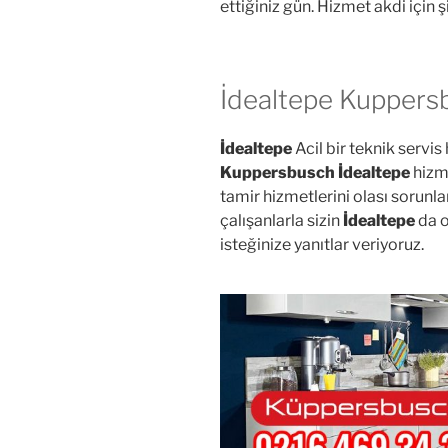
ettiğiniz gün. Hizmet akdi için 
İdealtepe Kuppersb
İdealtepe
Acil bir teknik servi
Kuppersbusch İdealtepe
hizme
tamir hizmetlerini olası sorunl
çalışanlarla sizin
İdealtepe
da o
isteğinize yanıtlar veriyoruz.