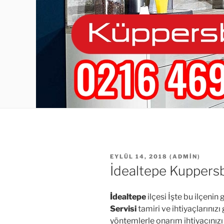
YAYIM
EYLÜL 14, 2018
(
ADMIN
)
TARIHI
İdealtepe Kuppersb
İdealtepe
ilçesi İşte bu ilçenin
Servisi
tamiri ve ihtiyaçlarınızı
yöntemlerle onarım ihtiyacınızı 