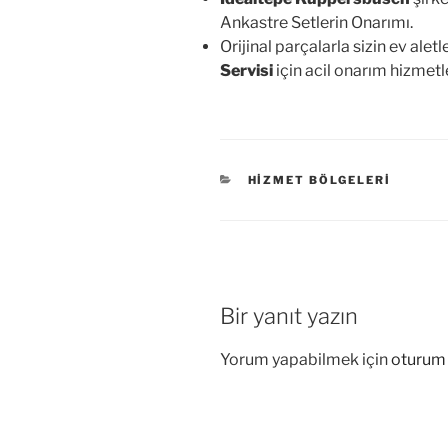
Ankastre Setlerin Onarımı.
Orijinal parçalarla sizin ev alet
Servisi
için acil onarım hizmet
KATEGORILER
HIZMET BÖLGELERI
Bir yanıt yazın
Yorum yapabilmek için
oturum 