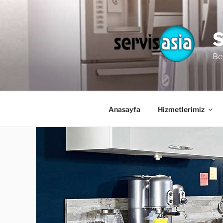
İçeriğe
geç
Be
Anasayfa
Hizmetlerimiz