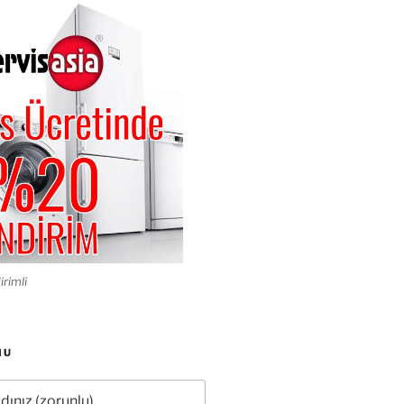
irimli
MU