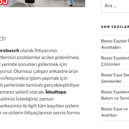
Ara:
SON YAZILA
ch
Beyaz Eşyalar 
Avantajları
ersbusch
olarak İhtiyacınızı
lerinizi problemler acilen giderilmesi
Beyaz Eşyalarda
Çözümleri
 yerinde sorunları gidermek için
iyoruz. Olumsuz çalışan ankastre ürün
Beyaz Eşya Ser
k profesyonelce işlem yapmak için
Gerekenler
ı yerlerinde tamiratı gerçekleştiriliyor
Beyaz Eşyaları
aramanız yeterli olacak.
İdealtepe
Bakım ve Temi
rketimizi İstediğiniz zaman
rkezimiz ile ilgili tüm kayıtları sizlere
Beyaz Eşya ve 
 ve sizlerin ihtiyaçlarınızı servis formu
Anahtarı