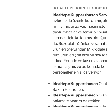
İDEALTEPE KUPPERSBUSC
İdealtepe Kuppersbusch Serv
evlerinizde özenle kullanmış 
fırınlar hiç arıza yapmasını ist
davlumbazlar ve temiz bir şekil
sunması için kullanmış olduğu
da. Buzdolabı ürünleri veyahut
ürünleri öte yandan Mikrodalga f
tüm ürünleri çok hızlı bir şekil
adına. Yerinde ve kusursuz onar
uzmanlaşmış ve bu konuda kendini
personellerle hızlıca veriyor.
İdealtepe Kuppersbusch
Ocak
Bakım Hizmetleri.
İdealtepe Kuppersbusch
Olara
bakım ve onarım destekleri.
İdealtepe Kuppersbusch
şirke