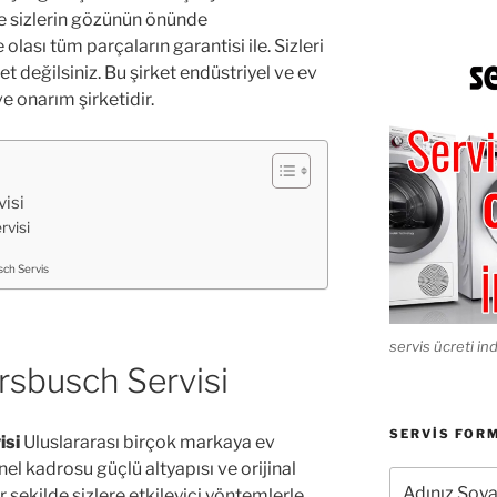
e sizlerin gözünün önünde
olası tüm parçaların garantisi ile. Sizleri
t değilsiniz. Bu şirket endüstriyel ve ev
e onarım şirketidir.
isi
visi
ch Servis
servis ücreti ind
rsbusch Servisi
SERVIS FOR
isi
Uluslararası birçok markaya ev
nel kadrosu güçlü altyapısı ve orijinal
r şekilde sizlere etkileyici yöntemlerle