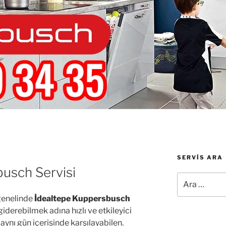
SERVIS ARA
usch Servisi
Ara:
 genelinde
İdealtepe Kuppersbusch
 giderebilmek adına hızlı ve etkileyici
aynı gün içerisinde karşılayabilen.