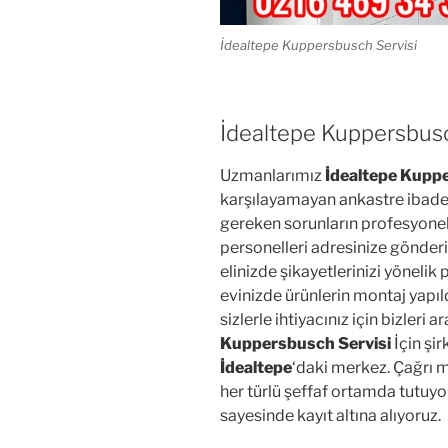
İdealtepe Kuppersbusch Servisi
İdealtepe Kuppersbus
Uzmanlarımız
İdealtepe Kupp
karşılayamayan ankastre ibadet
gereken sorunların profesyonel
personelleri adresinize gönder
elinizde şikayetlerinizi yöneli
evinizde ürünlerin montaj yapıld
sizlerle ihtiyacınız için bizleri 
Kuppersbusch Servisi
İçin şi
İdealtepe
‘daki merkez. Çağrı me
her türlü şeffaf ortamda tutuyor
sayesinde kayıt altına alıyoruz.