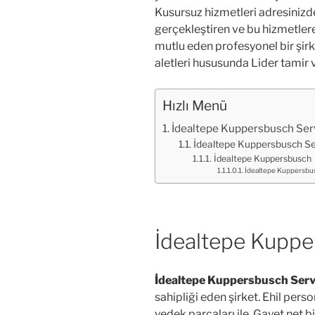
Kusursuz hizmetleri adresinizd
gerçekleştiren ve bu hizmetlere 
mutlu eden profesyonel bir şirke
aletleri hususunda Lider tamir v
Hızlı Menü
İdealtepe Kuppersbusch Serv
İdealtepe Kuppersbusch Ser
İdealtepe Kuppersbusch
İdealtepe Kuppersbus
İdealtepe Kuppe
İdealtepe Kuppersbusch Serv
sahipliği eden şirket. Ehil perso
yedek parçaları ile. Gayet net bi