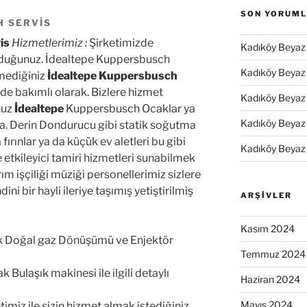
SON YORUM
H SERVIS
is
Hizmetlerimiz :
Şirketimizde
Kadıköy Beyaz 
olduğunuz. İdealtepe Kuppersbusch
Kadıköy Beyaz 
emediğiniz
İdealtepe Kuppersbusch
de bakımlı olarak. Bizlere hizmet
Kadıköy Beyaz 
nuz
İdealtepe
Kuppersbusch Ocaklar ya
Kadıköy Beyaz 
ta. Derin Dondurucu gibi statik soğutma
ırınlar ya da küçük ev aletleri bu gibi
Kadıköy Beyaz 
de etkileyici tamiri hizmetleri sunabilmek
ım işçiliği müziği personellerimiz sizlere
 bir hayli ileriye taşımış yetiştirilmiş
ARŞIVLER
Kasım 2024
 Doğal gaz Dönüşümü ve Enjektör
Temmuz 2024
k Bulaşık makinesi ile ilgili detaylı
Haziran 2024
Mayıs 2024
timiz ile sizin hizmet almak istediğiniz