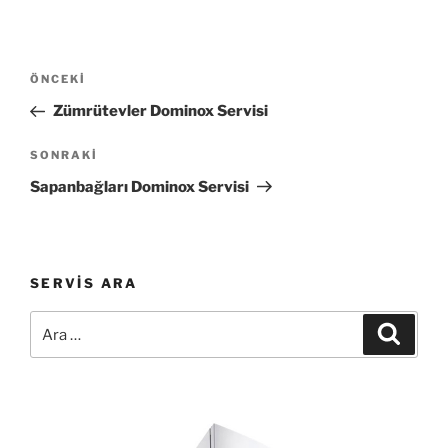
Yazı
Önceki
ÖNCEKI
gezinmesi
Yazı
Zümrütevler Dominox Servisi
Sonraki
SONRAKI
Yazı
Sapanbağları Dominox Servisi
SERVIS ARA
Ara:
Ara