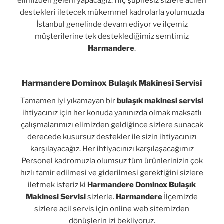
elimizden geleni yapacağız. Hiç şüphesiz sizlere acilen
destekleri iletecek mükemmel kadrolarla yolumuzda
İstanbul genelinde devam ediyor ve ilçemiz
müşterilerine tek desteklediğimiz semtimiz
Harmandere
.
Harmandere Dominox Bulaşık Makinesi Servisi
Tamamen iyi yıkamayan bir
bulaşık makinesi servisi
ihtiyacınız için her konuda yanınızda olmak maksatlı
çalışmalarımızı elimizden geldiğince sizlere sunacak
derecede kusursuz destekler ile sizin ihtiyacınızı
karşılayacağız. Her ihtiyacınızı karşılaşacağımız
Personel kadromuzla olumsuz tüm ürünlerinizin çok
hızlı tamir edilmesi ve giderilmesi gerektiğini sizlere
iletmek isteriz ki
Harmandere Dominox Bulaşık
Makinesi Servisi
sizlerle.
Harmandere
İlçemizde
sizlere acil servis için online web sitemizden
dönüşlerin izi bekliyoruz.