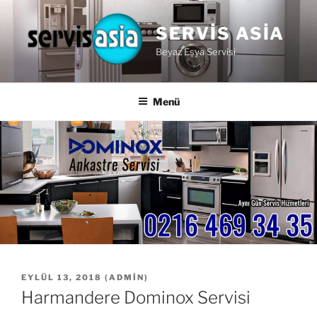
İçeriğe
geç
SERVIS ASIA
Beyaz Eşya Servisi
Menü
YAYIM
EYLÜL 13, 2018
(
ADMIN
)
TARIHI
Harmandere Dominox Servisi