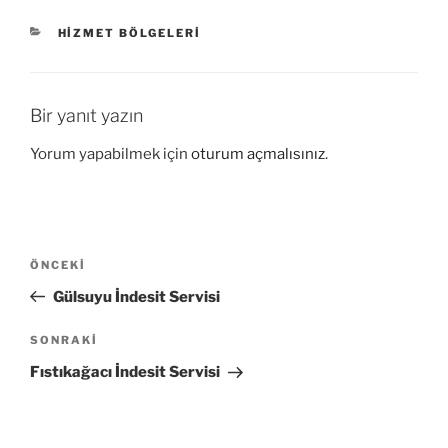
KATEGORILER
HIZMET BÖLGELERI
Bir yanıt yazın
Yorum yapabilmek için
oturum açmalısınız
.
Yazı
Önceki
ÖNCEKI
gezinmesi
Yazı
Gülsuyu İndesit Servisi
Sonraki
SONRAKI
Yazı
Fıstıkağacı İndesit Servisi