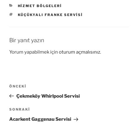
KATEGORILER
HIZMET BÖLGELERI
ETIKETLER
KÜÇÜKYALI FRANKE SERVISI
Bir yanıt yazın
Yorum yapabilmek için
oturum açmalısınız
.
Yazı
Önceki
ÖNCEKI
gezinmesi
Yazı
Çekmeköy Whirlpool Servisi
Sonraki
SONRAKI
Yazı
Acarkent Gaggenau Servisi