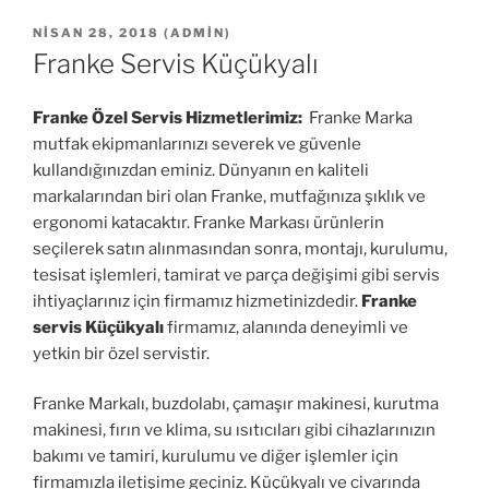
YAYIM
NISAN 28, 2018
(
ADMIN
)
TARIHI
Franke Servis Küçükyalı
Franke Özel Servis Hizmetlerimiz:
Franke Marka
mutfak ekipmanlarınızı severek ve güvenle
kullandığınızdan eminiz. Dünyanın en kaliteli
markalarından biri olan Franke, mutfağınıza şıklık ve
ergonomi katacaktır. Franke Markası ürünlerin
seçilerek satın alınmasından sonra, montajı, kurulumu,
tesisat işlemleri, tamirat ve parça değişimi gibi servis
ihtiyaçlarınız için firmamız hizmetinizdedir.
Franke
servis Küçükyalı
firmamız, alanında deneyimli ve
yetkin bir özel servistir.
Franke Markalı, buzdolabı, çamaşır makinesi, kurutma
makinesi, fırın ve klima, su ısıtıcıları gibi cihazlarınızın
bakımı ve tamiri, kurulumu ve diğer işlemler için
firmamızla iletişime geçiniz. Küçükyalı ve civarında