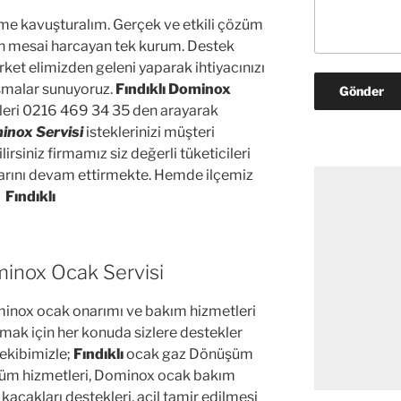
özüme kavuşturalım. Gerçek ve etkili çözüm
için mesai harcayan tek kurum. Destek
ket elimizden geleni yaparak ihtiyacınızı
ışmalar sunuyoruz.
Fındıklı Dominox
izleri 0216 469 34 35 den arayarak
minox Servisi
isteklerinizi müşteri
rsiniz firmamız siz değerli tüketicileri
rını devam ettirmekte. Hemde ilçemiz
Fındıklı
minox Ocak Servisi
minox ocak onarımı ve bakım hizmetleri
lamak için her konuda sizlere destekler
ekibimizle;
Fındıklı
ocak gaz Dönüşüm
şüm hizmetleri, Dominox ocak bakım
açakları destekleri, acil tamir edilmesi