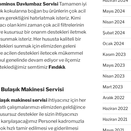
Haziran 2024
Dominox Davlumbaz Servisi
Tamamen iyi
k kokularına boğan bu ürünlerin çok acil
Mayıs 2024
ı gerektiğini hatırlatmak isteriz. Kimi
Nisan 2024
 olan kimi zaman çok acil filtrelerinin
e kusursuz bir onarım destekleri iletmek
Şubat 2024
sunmak isteriz. Her hususta kaliteli bir
Ocak 2024
tekleri sunmak için elimizden geleni
ere acilen destekleri iletecek mükemmel
Kasım 2023
ul genelinde devam ediyor ve ilçemiz
Mayıs 2023
steklediğimiz semtimiz
Fındıklı
.
Nisan 2023
Mart 2023
 Bulaşık Makinesi Servisi
Aralık 2022
laşık makinesi servisi
ihtiyacınız için her
lı çalışmalarımızı elimizden geldiğince
Haziran 2022
ursuz destekler ile sizin ihtiyacınızı
Haziran 2021
ızı karşılaşacağımız Personel kadromuzla
ok hızlı tamir edilmesi ve giderilmesi
Mayıs 2021