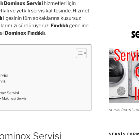
lı Dominox Servisi
hizmetleri için
kili ve yetkili servis kalitesinde. Hizmet,
ı
ilçesinin tüm sokaklarına kusursuz
alarımızı sürdürüyoruz.
Fındıklı
geneline
el
Dominox Fındıklı
.
rvisi
visi
baz Servisi
k Makinesi Servisi
servis ücreti ind
Dominox Servisi
SERVIS FOR