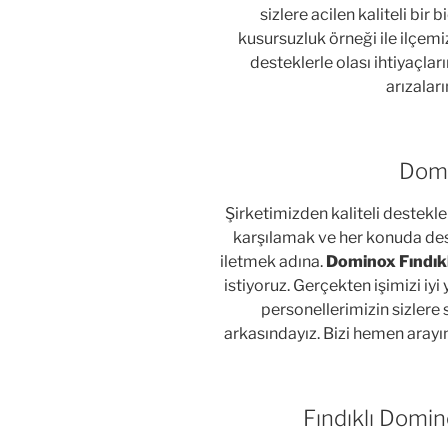
sizlere acilen kaliteli bir
kusursuzluk örneği ile ilçem
desteklerle olası ihtiyaçların
arızalar
Domi
Şirketimizden kaliteli destekler
karşılamak ve her konuda des
iletmek adına.
Dominox Fındıkl
istiyoruz. Gerçekten işimizi iy
personellerimizin sizler
arkasındayız. Bizi hemen aray
Fındıklı Domi