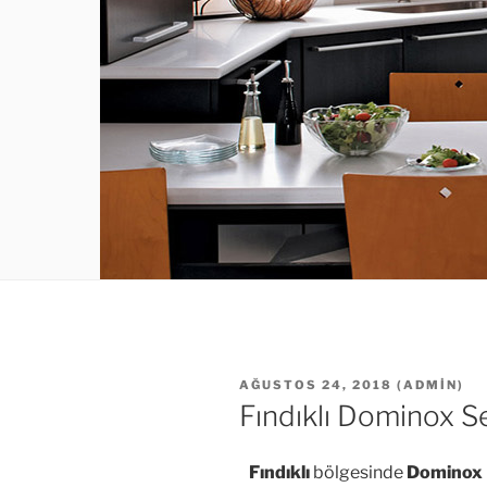
YAYIM
AĞUSTOS 24, 2018
(
ADMIN
)
TARIHI
Fındıklı Dominox Se
Fındıklı
bölgesinde
Dominox