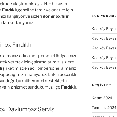
 biçimde ulaştırmaktayız. Her hususta
iz
Fındıklı
geneline tamir ve onarım için
ızı karşılıyor ve sizleri
dominox fırın
SON YORUM
ından kurtarıyoruz.
Kadıköy Beyaz 
Kadıköy Beyaz 
nox Fındıklı
Kadıköy Beyaz 
i almanız adına acil personel ihtiyacınızı
Kadıköy Beyaz 
tek vermek için çalışmalarımızı sizlere
Kadıköy Beyaz 
ı
şirketimizden acil bir personel almanızı
i yapacağımıza inanıyoruz. Lakin becerikli
e sunduğu bu mükemmel desteklerin
ARŞIVLER
ın yalnız hizmet sunduğumuz ilçe
Fındıklı
.
Kasım 2024
Temmuz 2024
nox Davlumbaz Servisi