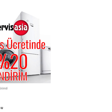
irimli
MU