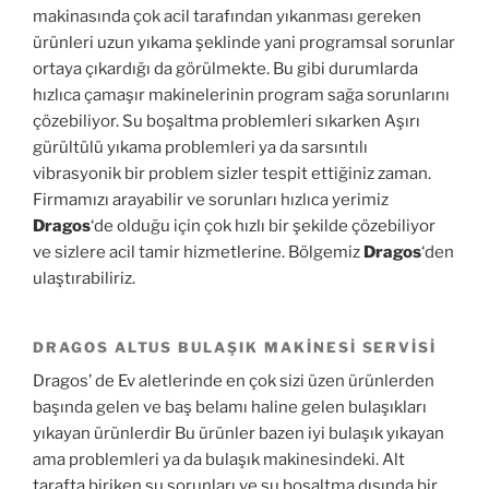
makinasında çok acil tarafından yıkanması gereken
ürünleri uzun yıkama şeklinde yani programsal sorunlar
ortaya çıkardığı da görülmekte. Bu gibi durumlarda
hızlıca çamaşır makinelerinin program sağa sorunlarını
çözebiliyor. Su boşaltma problemleri sıkarken Aşırı
gürültülü yıkama problemleri ya da sarsıntılı
vibrasyonik bir problem sizler tespit ettiğiniz zaman.
Firmamızı arayabilir ve sorunları hızlıca yerimiz
Dragos
‘de olduğu için çok hızlı bir şekilde çözebiliyor
ve sizlere acil tamir hizmetlerine. Bölgemiz
Dragos
‘den
ulaştırabiliriz.
DRAGOS ALTUS BULAŞIK MAKINESI SERVISI
Dragos’ de Ev aletlerinde en çok sizi üzen ürünlerden
başında gelen ve baş belamı haline gelen bulaşıkları
yıkayan ürünlerdir Bu ürünler bazen iyi bulaşık yıkayan
ama problemleri ya da bulaşık makinesindeki. Alt
tarafta biriken su sorunları ve su boşaltma dışında bir