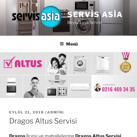
İçeriğe
geç
SERVIS ASIA
Beyaz Eşya Servisi
Menü
YAYIM
EYLÜL 21, 2018
(
ADMIN
)
TARIHI
Dragos Altus Servisi
Dragos
İlçesi ve mahallelerine
Dragos Altus Servisi