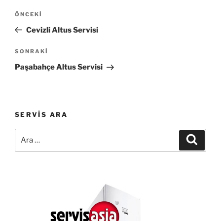
Yazı
Önceki
ÖNCEKI
gezinmesi
Yazı
Cevizli Altus Servisi
Sonraki
SONRAKI
Yazı
Paşabahçe Altus Servisi
SERVIS ARA
Ara:
Ara