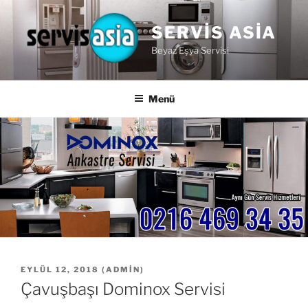
İçeriğe
geç
SERVIS ASIA
Beyaz Eşya Servisi
Menü
YAYIM
EYLÜL 12, 2018
(
ADMIN
)
TARIHI
Çavuşbaşı Dominox Servisi