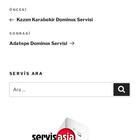
Yazı
Önceki
ÖNCEKI
gezinmesi
Yazı
Kazım Karabekir Dominox Servisi
Sonraki
SONRAKI
Yazı
Adatepe Dominox Servisi
SERVIS ARA
Ara:
Ara