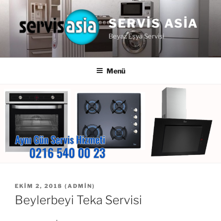
İçeriğe
geç
SERVIS ASIA
Beyaz Eşya Servisi
Menü
YAYIM
EKIM 2, 2018
(
ADMIN
)
TARIHI
Beylerbeyi Teka Servisi