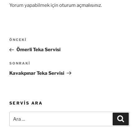
Yorum yapabilmek için
oturum açmalısınız
.
Yazı
Önceki
ÖNCEKI
gezinmesi
Yazı
Ömerli Teka Servisi
Sonraki
SONRAKI
Yazı
Kavakpınar Teka Servisi
SERVIS ARA
Ara:
Ara