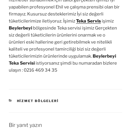
hizmetler sunabilmek için talibi gerçekten işimizi iyi
yapabilen profesyonel Ehil ve çalışma prensibi olan bir
firmayız. Kusursuz desteklerimiz İyi siz değerli
tüketicilerimize iletiyoruz. İşimiz
Teka Servis
işimiz
Beylerbeyi
bölgesinde Teka servisi işimiz Gerçekten
siz değerli tüketicilerin ürünlerini onarmak ve o
ürünleri eski hallerine geri getirebilmek ve nitelikli
kaliteli ve profesyonel tamirciliği bizi siz değerli
tüketicilerimizin ürünlerinde uygulamak.
Beylerbeyi
Teka Servisi
istiyorsanız şimdi bu numaradan bizlere
ulaşın : 0216 469 34 35
Yetkili Teka Servis Beylerbeyi
KATEGORILER
HIZMET BÖLGELERI
Bir yanıt yazın