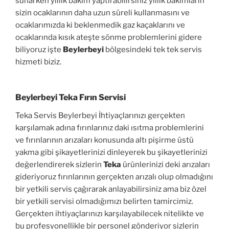
sunarken yıllık bakım yaptırabilirsiniz yıllık bakımların
sizin ocaklarının daha uzun süreli kullanmasını ve
ocaklarımızda ki beklenmedik gaz kaçaklarını ve
ocaklarında kısık ateşte sönme problemlerini gidere
biliyoruz işte
Beylerbeyi
bölgesindeki tek tek servis
hizmeti biziz.
Beylerbeyi Teka Yetkili Servisi
Beylerbeyi Teka Fırın Servisi
Teka Servis Beylerbeyi İhtiyaçlarınızı gerçekten
karşılamak adına fırınlarınız daki ısıtma problemlerini
ve fırınlarının arızaları konusunda altı pişirme üstü
yakma gibi şikayetlerinizi dinleyerek bu şikayetlerinizi
değerlendirerek sizlerin
Teka
ürünlerinizi deki arızaları
gideriyoruz fırınlarının gerçekten arızalı olup olmadığını
bir yetkili servis çağırarak anlayabilirsiniz ama biz özel
bir yetkili servisi olmadığımızı belirten tamircimiz.
Gerçekten ihtiyaçlarınızı karşılayabilecek nitelikte ve
bu profesyonellikle bir personel gönderiyor sizlerin