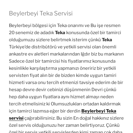
Beylerbeyi Teka Servisi
Beylerbeyi bölgesi için Teka onarımı ve Bu işe resmen
20 senemiz de adadık
Teka
konusunda özel bir tamirci
olduğumuzu sizlere belirtmek isterim çünkü
Teka
Türkiye’de distribütörü ve yetkili servisi olan önemli
ankastre ev aletleri markalarından Iğdır biz bu markanın
Sadece özel bir tamircisi his fiyatlarımız konusunda
kesinlikle karşılaştırma yapmanızı öneririz bir yetkili
servisten fiyat alın bir de bizden kimde uygun tamiri
hizmeti varsa onu tercih etmenizi tavsiye ederim de bir
hesap devre devir cebinizi düşünmenin Devri çünkü
hep daha uygun fiyatlara aynı hizmet almayı neden
tercih etmelisiniz ki Olumsuzlukları ortadan kaldırmak
için tamirci lazımsa eğer bir derdin
Beylerbeyi Teka
servisi
çağırabilirsiniz. Bu sizin En doğal hakkınız sizlere
özel servis olduğunuzu her zaman belirtiyoruz. Çünkü
özel bir servis yetkili servislerden kimi zaman çok daha