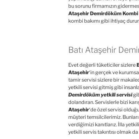
bu sorunu firmamızın gidermesi
Ataşehir Demirdöküm Kombi 
kombi bakımı gibi ihtiyaç durumla
Batı Ataşehir Dem
Evet değerli tüketiciler sizlere
B
Ataşehir
‘in gerçek ve kurumsal 
tamir servisi sizlere bir makal
yetkili servisi gitmiş gibi insan
Demirdöküm yetkili servisi
gi
dolandıran. Servislerle bizi ka
Ataşehir
‘de özel servisi olduğ
müşteri temsilcilerimiz. Bunları
verdiğimizi kanıtlarız. İlla yet
yetkili servis takıntısı olmak da 