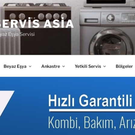
SERVIS ASIA
yaz Eşya Servisi
Beyaz Eşya
Ankastre
Yetkili Servis
Bölgeler