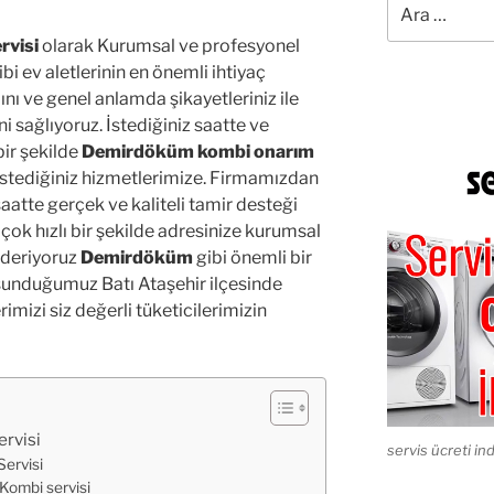
rvisi
olarak Kurumsal ve profesyonel
i ev aletlerinin en önemli ihtiyaç
nı ve genel anlamda şikayetleriniz ile
ni sağlıyoruz. İstediğiniz saatte ve
bir şekilde
Demirdöküm kombi onarım
 istediğiniz hizmetlerimize. Firmamızdan
z saatte gerçek ve kaliteli tamir desteği
 çok hızlı bir şekilde adresinize kurumsal
nderiyoruz
Demirdöküm
gibi önemli bir
sunduğumuz Batı Ataşehir ilçesinde
mizi siz değerli tüketicilerimizin
rvisi
servis ücreti ind
ervisi
Kombi servisi