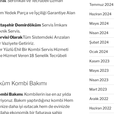
Sertifikalı ve Tecrübeli Uzman
arak
Temmuz 2024
m Yedek Parça ve İşçiliği Garantiye Alan
Haziran 2024
Mayıs 2024
Ataşehir Demirdöküm
Servis İmkanı
nik Servis.
Nisan 2024
visi Olarak
Tüm Sistemdeki Arızaları
Şubat 2024
Vaziyete Getiririz.
ler Yüzlü Ehil Bir Kombi Servis Hizmeti
Ocak 2024
e Hizmet Veren 18 Senelik Tecrübeli
Kasım 2023
Mayıs 2023
Nisan 2023
öküm Kombi Bakımı
Mart 2023
ombi Bakımı
. Kombilerin ise en az yılda
Aralık 2022
riyoruz. Bakım yaptırdığınız kombi Hem
inize daha iyi ısıtacak hem de evinizde
Haziran 2022
daha ekonomik bir faturaya sahip