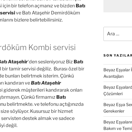
 için bir telefon açmanız ve bizden
Batı
servisi
ve Batı Ataşehir Demirdöküm
rını bizlere belirtebilirsiniz.
Ara:
irdöküm Kombi servisi
SON YAZILA
atı Ataşehir
‘den sesleniyoruz Biz
Batı
bir tamir servisi değiliz. Burası özel bir
Beyaz Eşyalar 
ede bunları belirtmek isterim. Çünkü
Avantajları
ları kandıran ve
Batı Ataşehir
Beyaz Eşyalarda
bi giderek müşterileri kandırarak onları
Çözümleri
rıştırmayın. Çünkü firmamız
Batı
unu belirtmekte. ve telefonu açtığınızda
Beyaz Eşya Ser
 size söylüyor. Kusursuz bir hizmet
Gerekenler
kili servisten destek almak ve sadece
Beyaz Eşyaları
iyi değil.
Bakım ve Temi