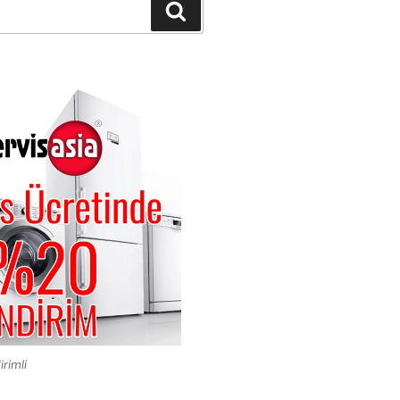
Ara
irimli