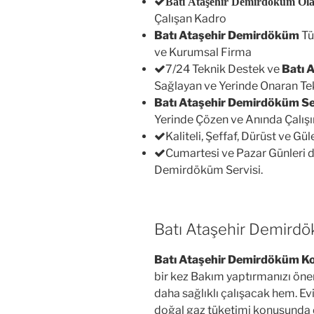
Batı Ataşehir Demirdöküm Ol
Çalışan Kadro
Batı Ataşehir Demirdöküm
Tü
ve Kurumsal Firma
7/24 Teknik Destek ve
Batı 
Sağlayan ve Yerinde Onaran Tek
Batı Ataşehir Demirdöküm Ser
Yerinde Çözen ve Anında Çalışır 
Kaliteli, Şeffaf, Dürüst ve Gü
Cumartesi ve Pazar Günleri d
Demirdöküm Servisi.
Batı Ataşehir Demird
Batı Ataşehir Demirdöküm K
bir kez Bakım yaptırmanızı öne
daha sağlıklı çalışacak hem. Ev
doğal gaz tüketimi konusunda 