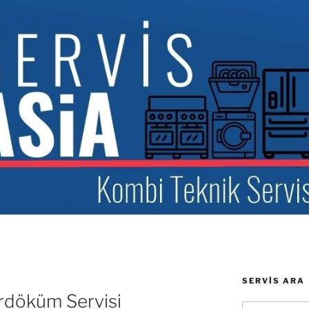
SERVIS ARA
rdöküm Servisi
Ara: