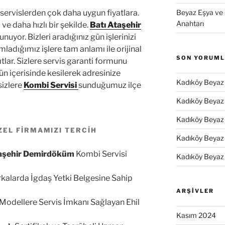
 servislerden çok daha uygun fiyatlara.
Beyaz Eşya ve 
Anahtarı
 daha hızlı bir şekilde.
Batı Ataşehir
nuyor. Bizleri aradığınız gün işlerinizi
dığımız işlere tam anlamı ile orijinal
SON YORUM
tlar. Sizlere servis garanti formunu
gün içerisinde kesilerek adresinize
Kadıköy Beyaz 
sizlere
Kombi Servisi
sunduğumuz ilçe
Kadıköy Beyaz 
Kadıköy Beyaz 
EL FİRMAMIZI TERCİH
Kadıköy Beyaz 
taşehir Demirdöküm
Kombi Servisi
Kadıköy Beyaz 
larda İgdaş Yetki Belgesine Sahip
ARŞIVLER
dellere Servis İmkanı Sağlayan Ehil
Kasım 2024