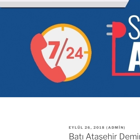
YAYIM
EYLÜL 26, 2018
(
ADMIN
)
TARIHI
Batı Ataşehir Demi