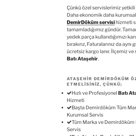
Çünkü özel servislerimiz yetkili
Daha ekonomik daha kurumsal ve
DemirDöküm servisi
hizmeti su
tamamladığımız gündür. Tamamla
yedek parça kullandığımızı kanı
bırakırız, Faturalarınız da aynı 
ücretsiz kargo lanır. İlçemiz ve 
Batı Ataşehir
.
ATAŞEHİR DEMİRDÖKÜM ÖZ
ETMELİSİNİZ, ÇÜNKÜ;
Hızlı ve Profesiyonel
Batı A
Hizmeti
Başta Demirdöküm Tüm Marka
Kurumsal Servis
Tüm Marka ve Demirdöküm Mo
Servis