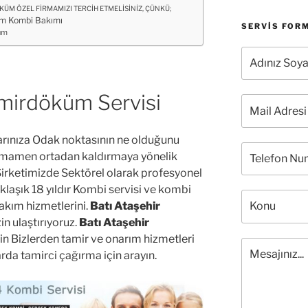
ÜM ÖZEL FİRMAMIZI TERCİH ETMELİSİNİZ, ÇÜNKÜ;
üm Kombi Bakımı
SERVIS FOR
üm
emirdöküm Servisi
arınıza Odak noktasının ne olduğunu
 tamamen ortadan kaldırmaya yönelik
Şirketimizde Sektörel olarak profesyonel
klaşık 18 yıldır Kombi servisi ve kombi
kım hizmetlerini.
Batı Ataşehir
in ulaştırıyoruz.
Batı Ataşehir
in Bizlerden tamir ve onarım hizmetleri
rda tamirci çağırma için arayın.