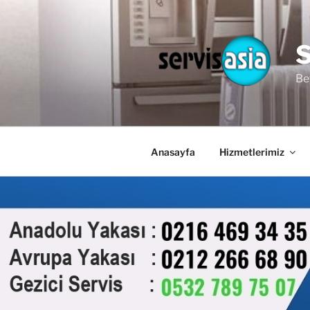
İçeriğe
geç
Be
Anasayfa
Hizmetlerimiz