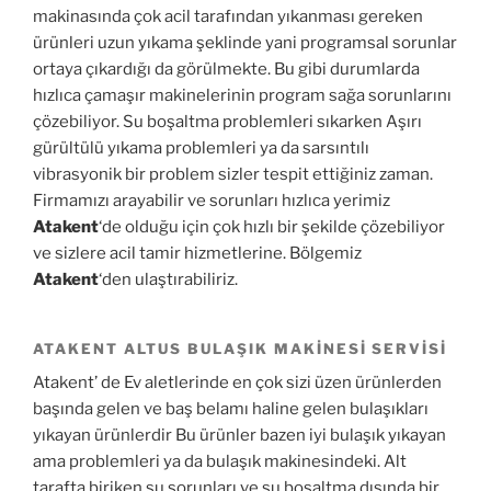
makinasında çok acil tarafından yıkanması gereken
ürünleri uzun yıkama şeklinde yani programsal sorunlar
ortaya çıkardığı da görülmekte. Bu gibi durumlarda
hızlıca çamaşır makinelerinin program sağa sorunlarını
çözebiliyor. Su boşaltma problemleri sıkarken Aşırı
gürültülü yıkama problemleri ya da sarsıntılı
vibrasyonik bir problem sizler tespit ettiğiniz zaman.
Firmamızı arayabilir ve sorunları hızlıca yerimiz
Atakent
‘de olduğu için çok hızlı bir şekilde çözebiliyor
ve sizlere acil tamir hizmetlerine. Bölgemiz
Atakent
‘den ulaştırabiliriz.
ATAKENT ALTUS BULAŞIK MAKINESI SERVISI
Atakent’ de Ev aletlerinde en çok sizi üzen ürünlerden
başında gelen ve baş belamı haline gelen bulaşıkları
yıkayan ürünlerdir Bu ürünler bazen iyi bulaşık yıkayan
ama problemleri ya da bulaşık makinesindeki. Alt
tarafta biriken su sorunları ve su boşaltma dışında bir