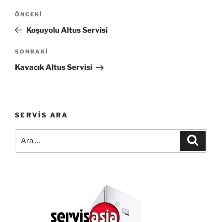
Yazı
Önceki
ÖNCEKI
gezinmesi
Yazı
Koşuyolu Altus Servisi
Sonraki
SONRAKI
Yazı
Kavacık Altus Servisi
SERVIS ARA
Ara:
Ara