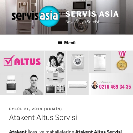
İçeriğe
geç
SERVIS ASIA
Beyaz Eşya Servisi
Menü
YAYIM
EYLÜL 21, 2018
(
ADMIN
)
TARIHI
Atakent Altus Servisi
Atakent
İlçesi ve mahallelerine
Atakent Altus Servisi